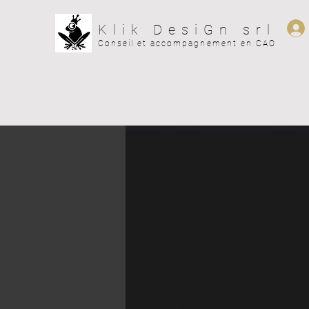
Klik DesiGn srl
Conseil et
accompagnement en CAO