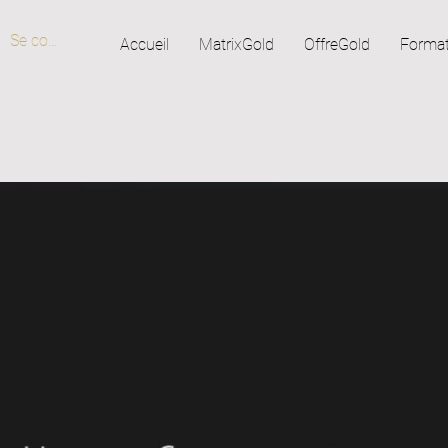
Se connecter
Accueil
MatrixGold
OffreGold
Format