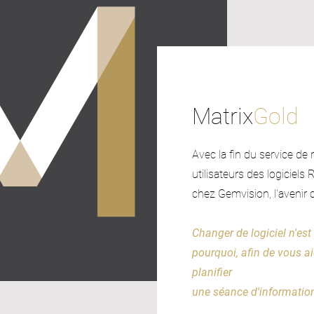
Matrix
Gold
Avec la fin du service de
utilisateurs des logiciels
chez Gemvision, l'avenir c
Changer
de logiciel n'est
pourquoi, afin de vous ai
planifier
une séance d'information 