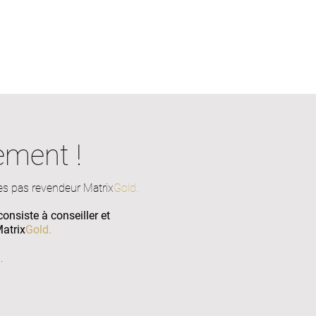
ement !
 pas revendeur Matrix
Gold.
onsiste à conseiller et
Matrix
Gold.
.